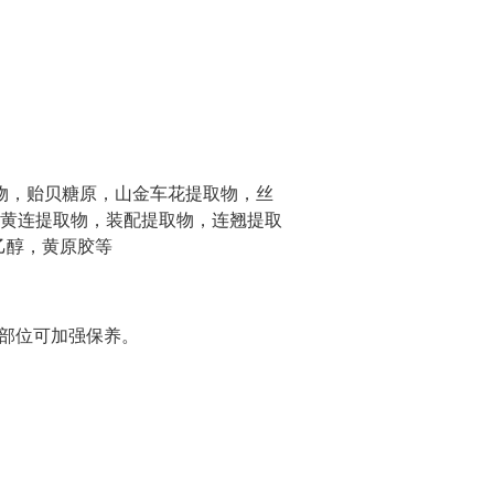
解物，贻贝糖原，山金车花提取物，丝
黄连提取物，装配提取物，连翘提取
，乙醇，黄原胶等
的部位可加强保养。