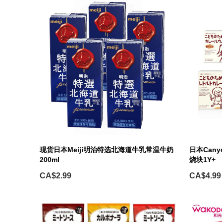
现货日本Meiji明治特选北海道牛乳常温牛奶
日本Can
200ml
烧块1Y+
CA$2.99
CA$4.99