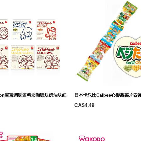
yon宝宝调味酱料块咖喱块奶油块红
日本卡乐比Calbee心形蔬菜片四
CA$4.49