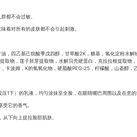
人群都不会过敏。
意味着对所有的皮肤都不会引起刺激。
G，甘油，四乙基己烷酸季戊四醇，甘草酸2K，糖基，氢化淀粉水
提取物，莲子胚芽提取物，水解贝壳硬蛋白，克拉拉根提取物，
脂酸，卡波姆，K的氢氧化物，硬脂酸PEG-25，柠檬酸，山萮醇
按压1下）的乳液，均匀涂抹至全脸，在眼睛嘴巴周围以及在意
享受它的香气。
，从下向上提拉脸部肌肤。