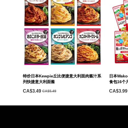
特价日本Kewpie丘比便捷意大利面肉酱汁系
日本Wak
列快捷意大利面酱
食包16个
CA$3.49
CA$3.99
CA$5.49