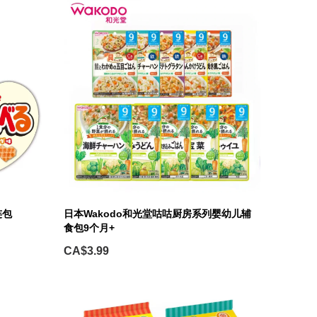
连包
日本Wakodo和光堂咕咕厨房系列婴幼儿辅
食包9个月+
CA$3.99