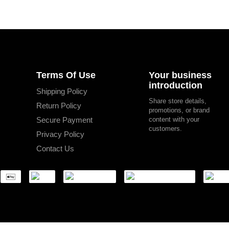
Terms Of Use
Your business
introduction
Shipping Policy
Share store details,
Return Policy
promotions, or brand
Secure Payment
content with your
customers.
Privacy Policy
Contact Us