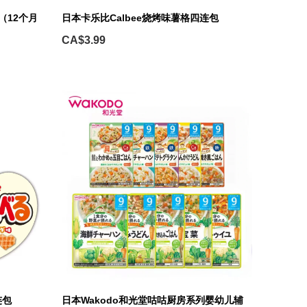
（12个月
日本卡乐比Calbee烧烤味薯格四连包
CA$3.99
连包
日本Wakodo和光堂咕咕厨房系列婴幼儿辅