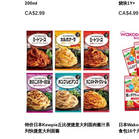
200ml
烧块1Y+
CA$2.99
CA$4.99
特价日本Kewpie丘比便捷意大利面肉酱汁系
日本Wak
列快捷意大利面酱
食包16个