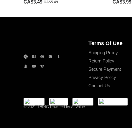
CA$3.49
CA$3.99
CA$5.49
Terms Of Use
Shipping Policy
Return Policy
Secure Payment
Privacy Policy
Contact Us
©
2021 THING Powered by AllValue