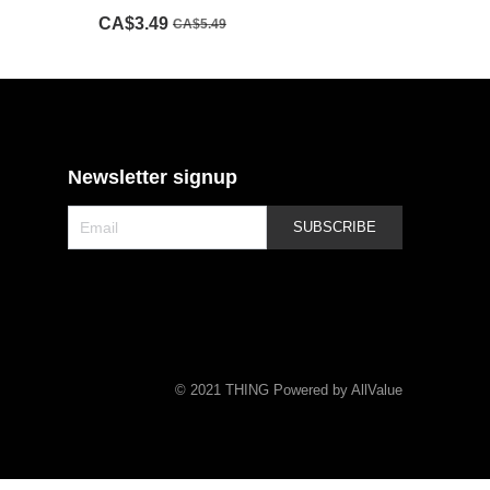
CA$3.49
CA$5.49
Newsletter signup
SUBSCRIBE
©
2021 THING Powered by AllValue