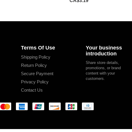
CA$3.19
Terms Of Use
Your business
introduction
Shipping Policy
Share store details,
Return Policy
promotions, or brand
Secure Payment
content with your
customers.
Privacy Policy
Contact Us