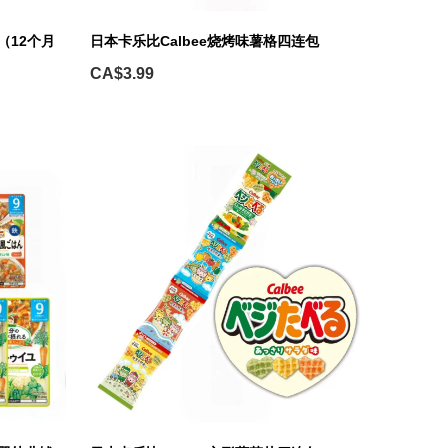
（12个月
日本卡乐比Calbee烧烤味薯格四连包
CA$3.99