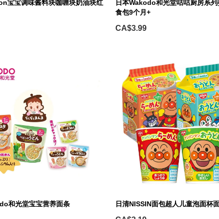
yon宝宝调味酱料块咖喱块奶油块红
日本Wakodo和光堂咕咕厨房系
食包9个月+
CA$3.99
odo和光堂宝宝营养面条
日清NISSIN面包超人儿童泡面杯