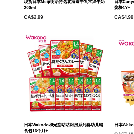
现货日本Meiji明治特选北海道牛乳常温牛奶
日本Can
200ml
烧块1Y+
CA$2.99
CA$4.99
日本Wakodo和光堂咕咕厨房系列婴幼儿辅
日本Wak
食包16个月+