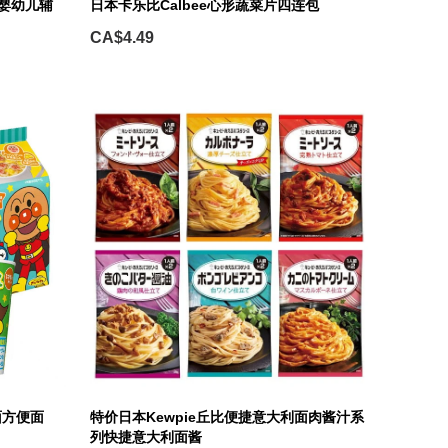
列婴幼儿辅
日本卡乐比Calbee心形蔬菜片四连包
CA$4.49
面方便面
特价日本Kewpie丘比便捷意大利面肉酱汁系
列快捷意大利面酱