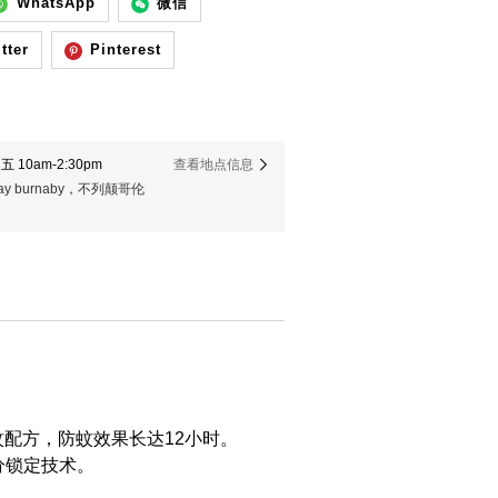
WhatsApp
微信
tter
Pinterest
 10am-2:30pm
查看地点信息
er way burnaby，不列颠哥伦
配方，防蚊效果长达12小时。
分锁定技术。