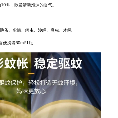
为10％，散发清新泡沫的香气。
跳蚤、尘螨、蜱虫、沙蝇、臭虫、木蝇
便携装60ml*1瓶