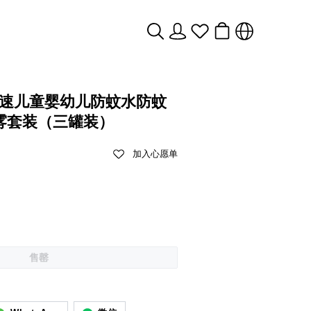
安速儿童婴幼儿防蚊水防蚊
雾套装（三罐装）
加入心愿单
售罄