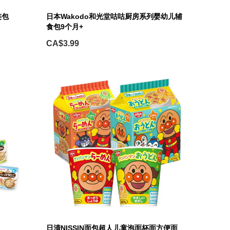
连包
日本Wakodo和光堂咕咕厨房系列婴幼儿辅
食包9个月+
CA$3.99
日清NISSIN面包超人儿童泡面杯面方便面