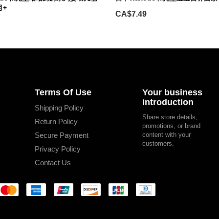
月+
CA$7.49
Terms Of Use
Your business
introduction
Shipping Policy
Share store details,
Return Policy
promotions, or brand
Secure Payment
content with your
customers.
Privacy Policy
Contact Us