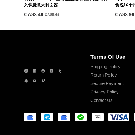
列快捷意大利面酱
食包16个
CA$3.49
CA$3.99
CA$5.49
Terms Of Use
Shipping Policy
Return Policy
Secure Payment
Privacy Policy
Contact Us