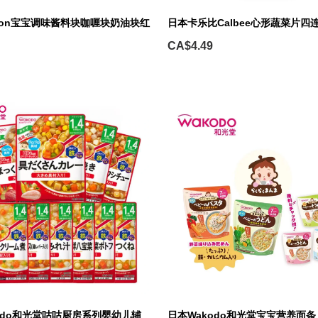
yon宝宝调味酱料块咖喱块奶油块红
日本卡乐比Calbee心形蔬菜片四
CA$4.49
odo和光堂咕咕厨房系列婴幼儿辅
日本Wakodo和光堂宝宝营养面条