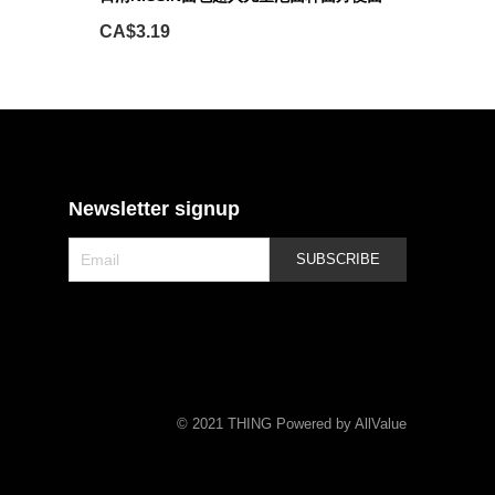
CA$3.19
Newsletter signup
SUBSCRIBE
©
2021 THING Powered by AllValue