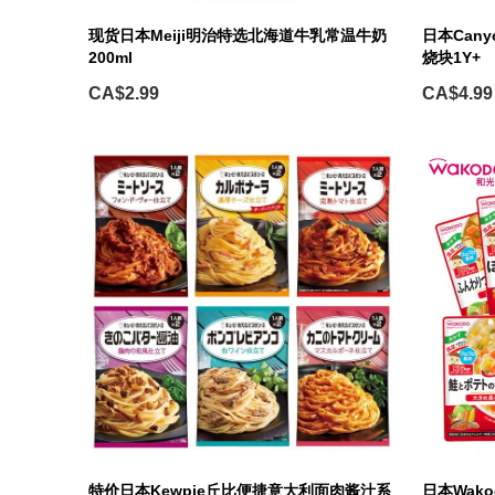
现货日本Meiji明治特选北海道牛乳常温牛奶
日本Can
200ml
烧块1Y+
CA$2.99
CA$4.99
特价日本Kewpie丘比便捷意大利面肉酱汁系
日本Wak