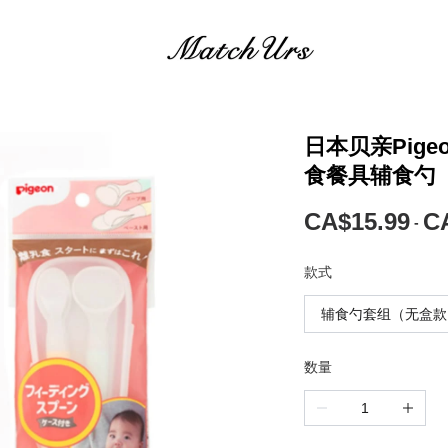
日本贝亲Pig
食餐具辅食勺（
CA$15.99
C
-
款式
辅食勺套组（无盒款
数量