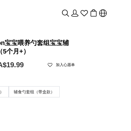
eon宝宝喂养勺套组宝宝辅
5个月+）
A$19.99
加入心愿单
）
辅食勺套组（带盒款）