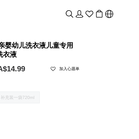
n贝亲婴幼儿洗衣液儿童专用
洗衣液
A$14.99
加入心愿单
补充装一袋720ml