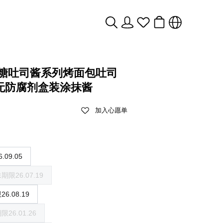
N糖吐司酱系列烤面包吐司
无防腐剂盒装涂抹酱
加入心愿单
09.05
限26.07.19
.08.19
6.01.26