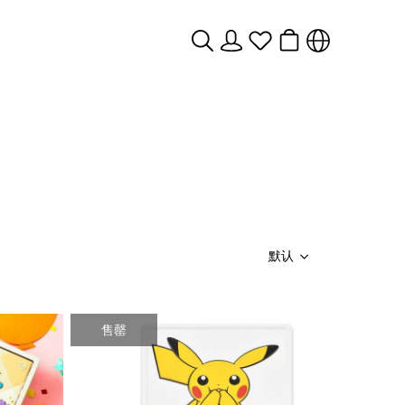
默认
售罄