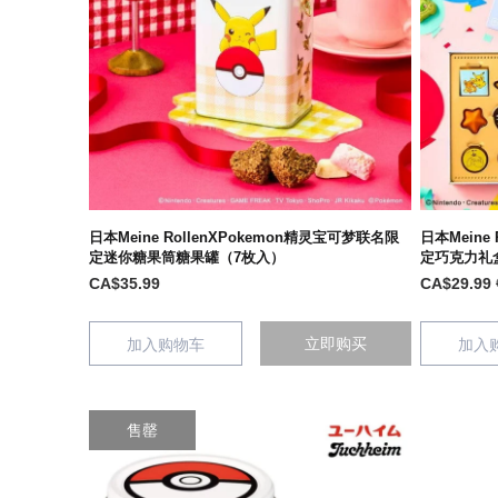
日本Meine RollenXPokemon精灵宝可梦联名限
日本Meine
定迷你糖果筒糖果罐（7枚入）
定巧克力礼
CA$35.99
CA$29.99
立即购买
加入购物车
加入
售罄