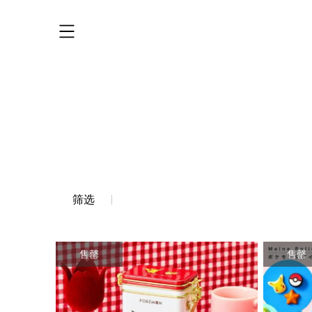
情人节礼盒
筛选
售罄
售罄