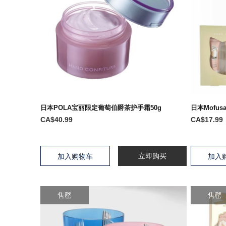
日本POLA宝丽限定葡萄伯爵茶护手霜50g
日本Mofu
CA$40.99
CA$17.99
立即购买
加入购物车
加入
售罄
售罄