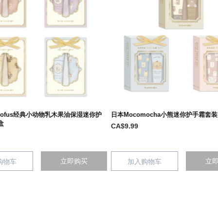
 Mofus经典小动物乳木果油保湿迷你护
日本Mocomocha小熊迷你护手霜套
盒
CA$9.99
立即购买
立
购物车
加入购物车