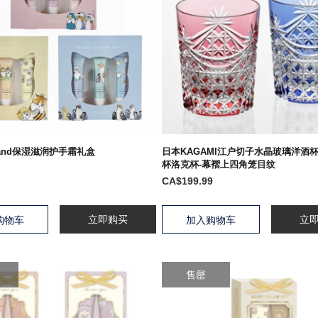
sand保湿滋润护手霜礼盒
日本KAGAMI江户切子水晶玻璃洋酒
杯洛克杯-幕褶上四角笼目纹
CA$199.99
立即购买
立
购物车
加入购物车
售罄